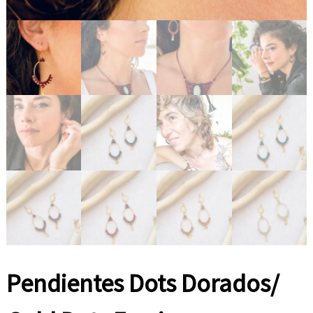
e
s
t
i
l
o
.
Pendientes Dots Dorados/