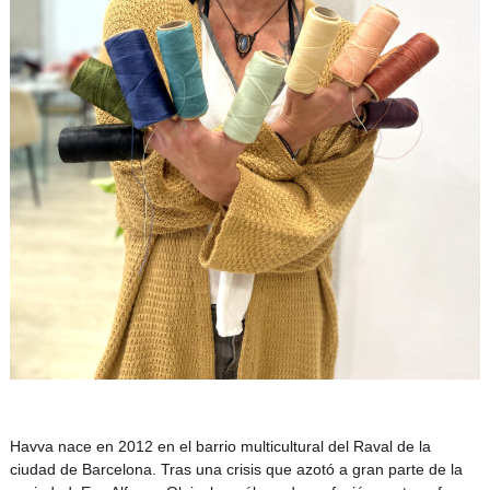
a
n
o
e
n
B
a
r
c
e
l
o
n
a
.
D
i
s
e
ñ
o
s
Havva nace en 2012 en el barrio multicultural del Raval de la
c
o
ciudad de Barcelona. Tras una crisis que azotó a gran parte de la
n