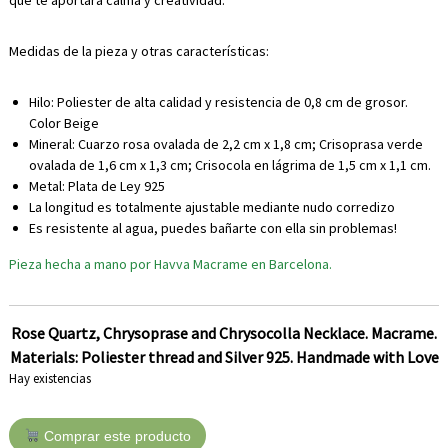
que te aportará calma y creatividad.
Medidas de la pieza y otras características:
Hilo: Poliester de alta calidad y resistencia de 0,8 cm de grosor.
Color Beige
Mineral: Cuarzo rosa ovalada de 2,2 cm x 1,8 cm; Crisoprasa verde
ovalada de 1,6 cm x 1,3 cm; Crisocola en lágrima de 1,5 cm x 1,1 cm.
Metal: Plata de Ley 925
La longitud es totalmente ajustable mediante nudo corredizo
Es resistente al agua, puedes bañarte con ella sin problemas!
Pieza hecha a mano por Havva Macrame en Barcelona.
Rose Quartz, Chrysoprase and Chrysocolla Necklace. Macrame.
Materials: Poliester thread and Silver 925. Handmade with Love
Hay existencias
C
Comprar este producto