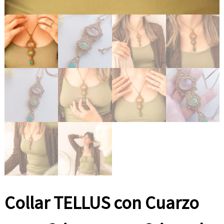
e
s
t
i
l
o
.
Collar TELLUS con Cuarzo