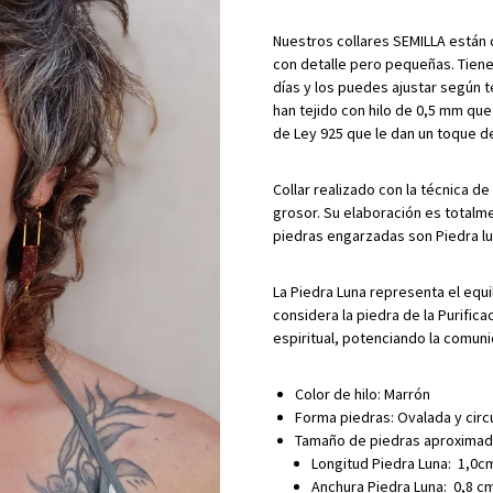
Nuestros collares SEMILLA están d
con detalle pero pequeñas. Tien
días y los puedes ajustar según te
han tejido con hilo de 0,5 mm que
de Ley 925 que le dan un toque de 
Collar realizado con la técnica d
grosor. Su elaboración es totalm
piedras engarzadas son Piedra lun
La Piedra Luna representa el equili
considera la piedra de la Purific
espiritual, potenciando la comunic
Color de hilo: Marrón
Forma piedras: Ovalada y circ
Tamaño de piedras aproximad
Longitud Piedra Luna: 1,0c
Anchura Piedra Luna: 0,8 c