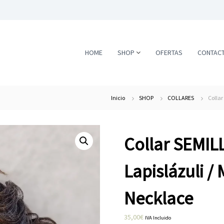
HOME
SHOP
OFERTAS
CONTAC
Inicio
SHOP
COLLARES
Collar
Collar SEMIL
Lapislázuli /
Necklace
35,00
€
IVA Incluido