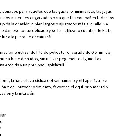
iseñados para aquellxs que les gusta lo minimalista, las joyas
en dos minerales engarzados para que te acompañen todos los
 pida la ocasión: o bien largos o ajustados más al cuello. Se
 le dan ese toque delicado y se han utilizado cuentas de Plata
luz a la pieza. Te encantarán!
e macramé utilizando hilo de poliester encerado de 0,5 mm de
ente a base de nudos, sin utilizar pegamento alguno. Las
a Arcoiris y un precioso Lapislázuli.
brio, la naturaleza cíclica del ser humano y el Lapislázuli se
ación y del Autoconocimiento, favorece el equilibrio mental y
ación y la intuición.
ular
o:
m
m