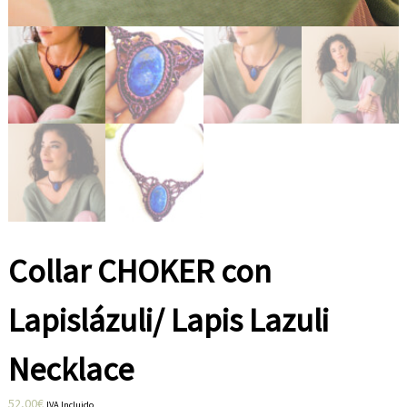
e
s
t
i
l
o
.
Collar CHOKER con
Lapislázuli/ Lapis Lazuli
Necklace
52,00
€
IVA Incluido