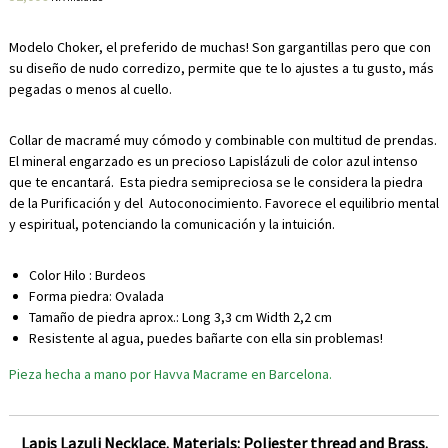
Modelo Choker, el preferido de muchas! Son gargantillas pero que con
su diseño de nudo corredizo, permite que te lo ajustes a tu gusto, más
pegadas o menos al cuello.
Collar de macramé muy cómodo y combinable con multitud de prendas.
El mineral engarzado es un precioso Lapislázuli de color azul intenso
que te encantará. Esta piedra semipreciosa se le considera la piedra
de la Purificación y del Autoconocimiento. Favorece el equilibrio mental
y espiritual, potenciando la comunicación y la intuición.
Color Hilo : Burdeos
Forma piedra: Ovalada
Tamaño de piedra aprox.: Long 3,3 cm Width 2,2 cm
Resistente al agua, puedes bañarte con ella sin problemas!
Pieza hecha a mano por Havva Macrame en Barcelona.
Lapis Lazuli Necklace. Materials: Poliester thread and Brass.