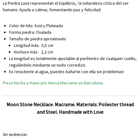
La Piedra Luna representan el Equlibrio, la naturaleza cíclica del ser
e
humano. Ayuda a calmar, fomentando paz y felicidad
s
t
i
Color de hilo: Azul y Plateado
l
Forma piedra: Ovalada
o
Tamaño de piedra aproximado:
.
Longitud máx: 3,5 cm
Anchura máx.: 2,2 cm
La longitud es totalmente ajustable al perímetro de cualquier cuello,
regulándolo mediante un nudo corredizo.
Es resistente al agua, puedes bañarte con ella sin problemas!
Pieza hecha a mano por Havva Macrame en Barcelona.
Moon Stone Necklace. Macrame. Materials: Poliester thread
and Steel. Handmade with Love
Sin existencias