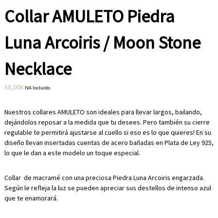
a
Collar AMULETO Piedra
n
o
e
Luna Arcoiris / Moon Stone
n
B
a
Necklace
r
c
e
38,00
€
IVA Incluido
l
o
Nuestros collares AMULETO son ideales para llevar largos, bailando,
n
a
dejándolos reposar a la medida que tu desees. Pero también su cierre
.
regulable te permitirá ajustarse al cuello si eso es lo que quieres! En su
D
diseño llevan insertadas cuentas de acero bañadas en Plata de Ley 925,
i
lo que le dan a este modelo un toque especial.
s
e
ñ
Collar de macramé con una preciosa Piedra Luna Arcoiris engarzada.
o
Según le refleja la luz se pueden apreciar sus destellos de intenso azul
s
que te enamorará.
c
o
n