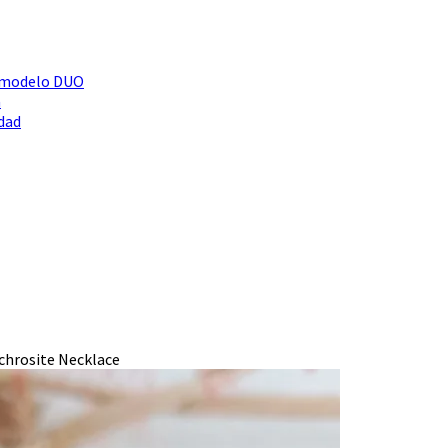
r modelo DUO
a
idad
chrosite Necklace