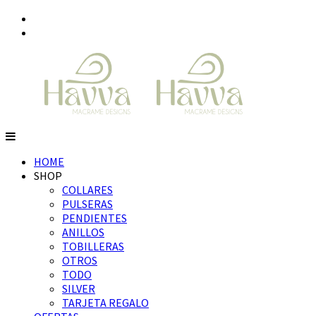
Saltar
INSTAGRAM
al
FACEBOOK
contenido
Havva
Joyería
Macrame
textil
HOME
100%
SHOP
hecho
COLLARES
a
PULSERAS
mano
PENDIENTES
en
ANILLOS
Barcelona.
TOBILLERAS
Diseños
OTROS
con
TODO
estilo.
SILVER
TARJETA REGALO