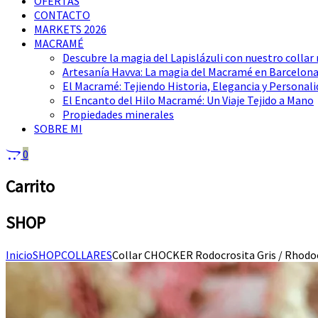
OFERTAS
CONTACTO
MARKETS 2026
MACRAMÉ
Descubre la magia del Lapislázuli con nuestro colla
Artesanía Havva: La magia del Macramé en Barcelon
El Macramé: Tejiendo Historia, Elegancia y Personal
El Encanto del Hilo Macramé: Un Viaje Tejido a Mano
Propiedades minerales
SOBRE MI
0
Carrito
SHOP
Inicio
SHOP
COLLARES
Collar CHOCKER Rodocrosita Gris / Rhodo